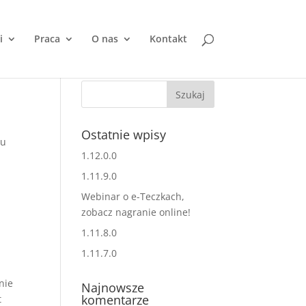
i
Praca
O nas
Kontakt
Ostatnie wpisy
tu
1.12.0.0
1.11.9.0
Webinar o e-Teczkach,
zobacz nagranie online!
1.11.8.0
1.11.7.0
nie
Najnowsze
komentarze
t