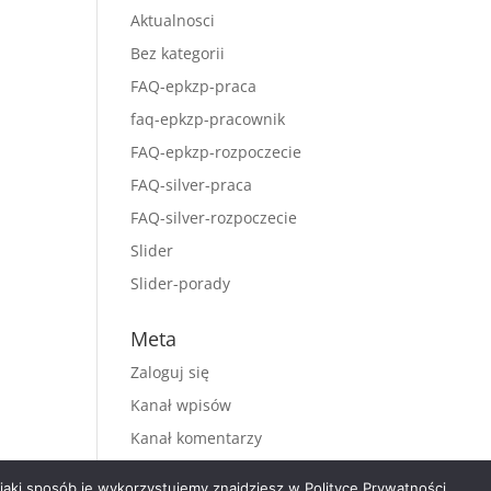
Aktualnosci
Bez kategorii
FAQ-epkzp-praca
faq-epkzp-pracownik
FAQ-epkzp-rozpoczecie
FAQ-silver-praca
FAQ-silver-rozpoczecie
Slider
Slider-porady
Meta
Zaloguj się
Kanał wpisów
Kanał komentarzy
WordPress.org
aki sposób je wykorzystujemy znajdziesz w Polityce Prywatności.