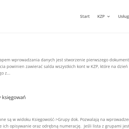
Start
KZP
Usług
etapem wprowadzania danych jest stworzenie pierwszego dokumen
rcia powinien zawierać salda wszystkich kont w KZP, które na dzień
o z...
y księgowań
e są w widoku Księgowość->Grupy dok. Pozwalają na wprowadze
 ich opisywanie oraz odrębną numerację. Jeśli lista z grupami jes