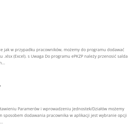
nie jak w przypadku pracowników, możemy do programu dodawać
ku .xlsx (Excel). s Uwaga Do programu ePKZP należy przenosić salda
...
?
ustawieniu Paramerów i wprowadzeniu Jednostek/Działów możemy
m sposobem dodawania pracownika w aplikacji jest wybranie opcji
..