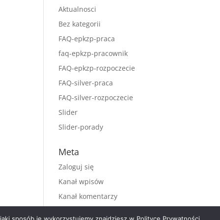
Aktualnosci
Bez kategorii
FAQ-epkzp-praca
faq-epkzp-pracownik
FAQ-epkzp-rozpoczecie
FAQ-silver-praca
FAQ-silver-rozpoczecie
Slider
Slider-porady
Meta
Zaloguj się
Kanał wpisów
Kanał komentarzy
WordPress.org
aki sposób je wykorzystujemy znajdziesz w Polityce Prywatności.