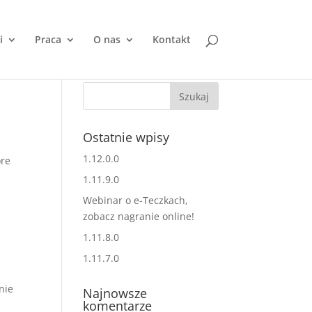
i
Praca
O nas
Kontakt
Ostatnie wpisy
1.12.0.0
óre
1.11.9.0
Webinar o e-Teczkach,
zobacz nagranie online!
1.11.8.0
1.11.7.0
nie
Najnowsze
komentarze