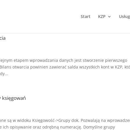
Start
KZP
Usług
cia
olejnym etapem wprowadzania danych jest stworzenie pierwszego
ilans otwarcia powinien zawierać salda wszystkich kont w KZP, kt
dy...
y księgowań
e są w widoku Księgowość->Grupy dok. Pozwalają na wprowadze
ze ich opisywanie oraz odrębną numerację. Domyślne grupy