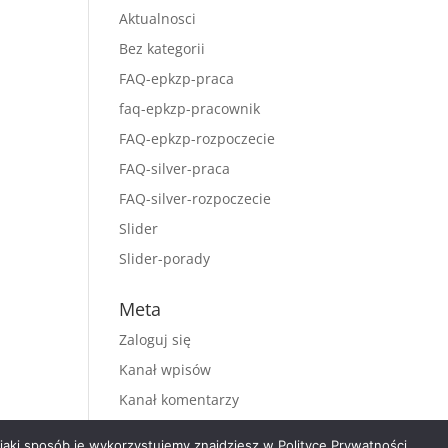
Aktualnosci
Bez kategorii
FAQ-epkzp-praca
faq-epkzp-pracownik
FAQ-epkzp-rozpoczecie
FAQ-silver-praca
FAQ-silver-rozpoczecie
Slider
Slider-porady
Meta
Zaloguj się
Kanał wpisów
Kanał komentarzy
WordPress.org
aki sposób je wykorzystujemy znajdziesz w Polityce Prywatności.