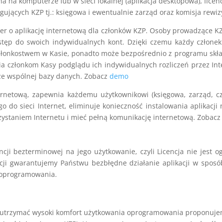
ana na komputerze lub w sieci lokalnej (aplikacja desktopowa), lic
gujących KZP tj.: księgowa i ewentualnie zarząd oraz komisja rewi
ver o aplikację internetową dla członków KZP. Osoby prowadzące KZP
tęp do swoich indywidualnych kont. Dzięki czemu każdy człone
 członkostwem w Kasie, ponadto może bezpośrednio z programu skła
ia członkom Kasy podglądu ich indywidualnych rozliczeń przez Inte
ą ze wspólnej bazy danych. Zobacz
demo
ternetową, zapewnia każdemu użytkownikowi (księgowa, zarząd, cz
 do sieci Internet, eliminuje konieczność instalowania aplikac
rzystaniem Internetu i mieć pełną komunikację internetową. Zobac
ji bezterminowej na jego użytkowanie, czyli Licencja nie jest 
cji gwarantujemy Państwu bezbłędne działanie aplikacji w sposó
e oprogramowania.
by utrzymać wysoki komfort użytkowania oprogramowania proponujem