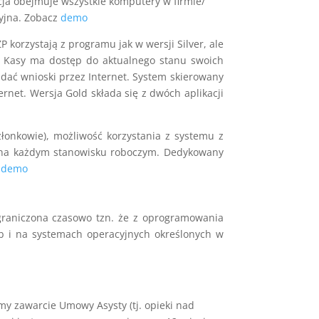
encja obejmuje wszystkie komputery w firmie/
zyjna. Zobacz
demo
 korzystają z programu jak w wersji Silver, ale
k Kasy ma dostęp do aktualnego stanu swoich
dać wnioski przez Internet. System skierowany
rnet. Wersja Gold składa się z dwóch aplikacji
łonkowie), możliwość korzystania z systemu z
ji na każdym stanowisku roboczym. Dedykowany
z
demo
ograniczona czasowo tzn. że z oprogramowania
b i na systemach operacyjnych określonych w
y zawarcie Umowy Asysty (tj. opieki nad