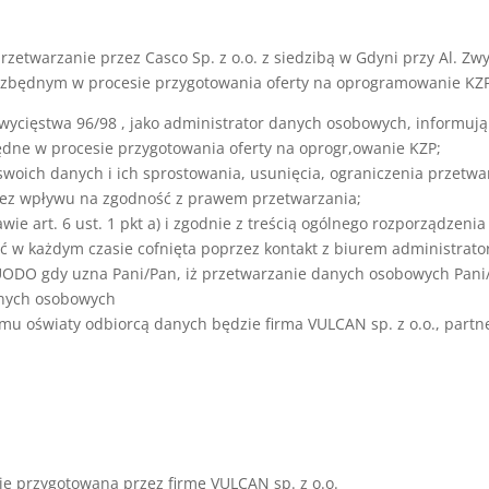
zetwarzanie przez Casco Sp. z o.o. z siedzibą w Gdyni przy Al. Z
iezbędnym w procesie przygotowania oferty na oprogramowanie KZ
 Zwycięstwa 96/98 , jako administrator danych osobowych, informują 
ędne w procesie przygotowania oferty na oprogr,owanie KZP;
 swoich danych i ich sprostowania, usunięcia, ograniczenia przet
ez wpływu na zgodność z prawem przetwarzania;
e art. 6 ust. 1 pkt a) i zgodnie z treścią ogólnego rozporządzenia
ć w każdym czasie cofnięta poprzez kontakt z biurem administrator
PUODO gdy uzna Pani/Pan, iż przetwarzanie danych osobowych Pani
anych osobowych
u oświaty odbiorcą danych będzie firma VULCAN sp. z o.o., partne
ie przygotowana przez firmę VULCAN sp. z o.o.