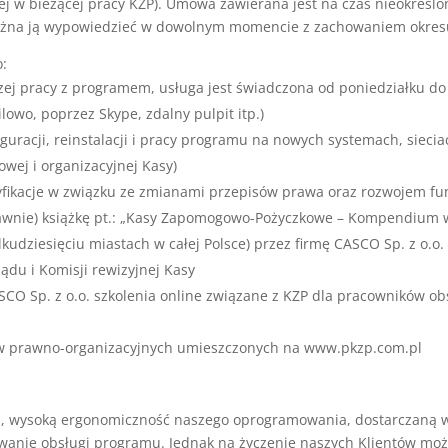
 w bieżącej pracy KZP). Umowa zawierana jest na czas nieokreślo
ożna ją wypowiedzieć w dowolnym momencie z zachowaniem okresu
:
ej pracy z programem, usługa jest świadczona od poniedziałku do 
lowo, poprzez Skype, zdalny pulpit itp.)
iguracji, reinstalacji i pracy programu na nowych systemach, sieci
wej i organizacyjnej Kasy)
yfikacje w związku ze zmianami przepisów prawa oraz rozwojem fu
prawnie) książkę pt.: „Kasy Zapomogowo-Pożyczkowe – Kompendium 
kudziesięciu miastach w całej Polsce) przez firmę CASCO Sp. z o.o.
ądu i Komisji rewizyjnej Kasy
O Sp. z o.o. szkolenia online związane z KZP dla pracowników obs
łów prawno-organizacyjnych umieszczonych na www.pkzp.com.pl
ka, wysoką ergonomiczność naszego oprogramowania, dostarczaną
owanie obsługi programu. Jednak na życzenie naszych Klientów mo