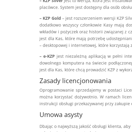
– KZP Silver
jest to wersja, która jest instalow
placówce. System jest dostępny dla osób obsłu
– KZP Gold
– jest rozszerzeniem wersji KZP Sil
dodatkowo wszyscy członkowie Kasy mają dos
wkładów i pożyczek oraz historii związanej z
jest dla Kas, które mają potrzebę udostępnian
– desktopowej i internetowej, które korzystaj
– e-KZP
jest niezależną aplikacją w pełni in
dowolnego komputera na świecie podłączonego
jest dla Kas, które chcą prowadzić KZP z wyko
Zasady licencjonowania
Oprogramowanie sprzedajemy w postaci Licenc
można korzystać dożywotnio. W ramach licen
instrukcji obsługi przekazywanej przy zakupi
Umowa asysty
Dbając o najwyższą jakość obsługi klienta, a