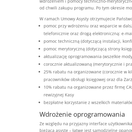
wdrożeniem i pomocy techniczno-merytorycznej
od chwili zakupu programu. Po tym okresie m
W ramach Umowy Asysty otrzymujecie Państwo
pomoc przy wdrożeniu oraz wsparcie w dalsz
telefonicznie oraz drogą elektroniczną: e-mai
pomoc techniczną (dotyczącą instalacji, konf
pomoc merytoryczną (dotyczącą strony księgo
aktualizację oprogramowania (wszelkie mod
corocznie aktualizowaną (merytorycznie i 
25% rabatu na organizowane (corocznie w kil
pracowników obsługi księgowej oraz dla Zarz
10% rabatu na organizowane przez firmę CASC
rewizyjnej Kasy
bezpłatne korzystanie z wszelkich materia
Wdrożenie oprogramowania
Ze względu na przyjazny interface użytkowni
bieżącą asystę – łatwe jest samodzielne opan