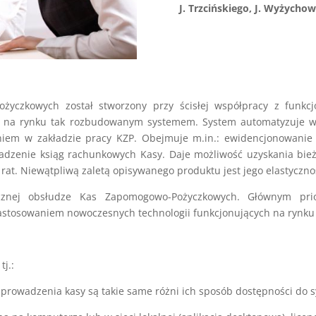
J. Trzcińskiego, J. Wyżychows
yczkowych został stworzony przy ścisłej współpracy z funkc
m na rynku tak rozbudowanym systemem. System automatyzuje ws
iem w zakładzie pracy KZP. Obejmuje m.in.: ewidencjonowanie 
dzenie ksiąg rachunkowych Kasy. Daje możliwość uzyskania bieżąc
rat. Niewątpliwą zaletą opisywanego produktu jest jego elastycznoś
cznej obsłudze Kas Zapomogowo-Pożyczkowych. Głównym prior
astosowaniem nowoczesnych technologii funkcjonujących na rynku 
tj.:
 prowadzenia kasy są takie same różni ich sposób dostępności do 