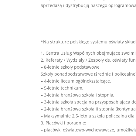
Sprzedażą i dystrybucją naszego oprogramowa
*Na strukturę polskiego systemu oświaty składa
1. Centra Usług Wspólnych obejmujące swoimi
2. Referaty / Wydziały / Zespoły ds. oświaty f
– 8-letnie szkoły podstawowe
Szkoły ponadpodstawowe (średnie i policealne)
– 4-letnie liceum ogólnokształcące,
– 5-letnie technikum,
– 3-letnia branżowa szkoła I stopnia,
– 3-letnia szkoła specjalna przysposabiająca d
– 2-letnia branżowa szkoła II stopnia (kontynua
– Maksymalnie 2,5-letnia szkoła policealna dl
3. Placówki i poradnie:
– placówki oświatowo-wychowawcze, umożliwiaj