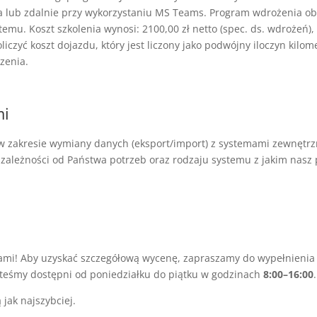
a lub zdalnie przy wykorzystaniu MS Teams. Program wdrożenia 
u. Koszt szkolenia wynosi: 2100,00 zł netto (spec. ds. wdrożeń), 2
liczyć koszt dojazdu, który jest liczony jako podwójny iloczyn kilo
zenia.
mi
akresie wymiany danych (eksport/import) z systemami zewnętrzny
 zależności od Państwa potrzeb oraz rodzaju systemu z jakim nas
ami! Aby uzyskać szczegółową wycenę, zapraszamy do wypełnienia 
esteśmy dostępni od poniedziałku do piątku w godzinach
8:00–16:00
.
 jak najszybciej.