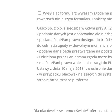
Wysyłając formularz wyrażam zgodę na pr
zawartych niniejszym formularzu ankiety n
Casco Sp. z o.o. z siedzibą w Gdyni przy Al.
• podanie danych jest dobrowolne ale niezb
• posiada Pani/Pan prawo dostępu do treści
do cofnięcia zgody w dowolnym momencie b
• podane dane będą przetwarzane na podstawi
• Udzielona przez Panią/Pana zgoda może by
• ma Pan/Pani prawo wniesienia skargi do 
Ustawy z dnia 10 maja 2018 r. o ochronie d
• w przypadku placówek należących do system
stronie https://casco.pl/oferta/
Dla placówek z systemu oświaty* oferta zostan