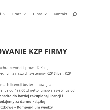
i
Praca
O nas
Kontakt
WANIE KZP FIRMY
Rachunkowości i prowadź Kasę
dnym z naszych systemów KZP Silver, KZP
amach licencji bezterminowej, a
 już od 499,00 zł netto, umowa asysty już od
onadto do każdej zakupionej licencji i
odajemy za darmo książkę
yczkowe – Kompendium wiedzy