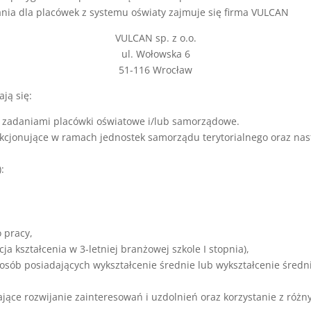
nia dla placówek z systemu oświaty zajmuje się firma VULCAN
VULCAN sp. z o.o.
ul. Wołowska 6
51-116 Wrocław
ją się:
 zadaniami placówki oświatowe i/lub samorządowe.
unkcjonujące w ramach jednostek samorządu terytorialnego oraz nas
:
o pracy,
cja kształcenia w 3-letniej branżowej szkole I stopnia),
a osób posiadających wykształcenie średnie lub wykształcenie śred
ące rozwijanie zainteresowań i uzdolnień oraz korzystanie z różn