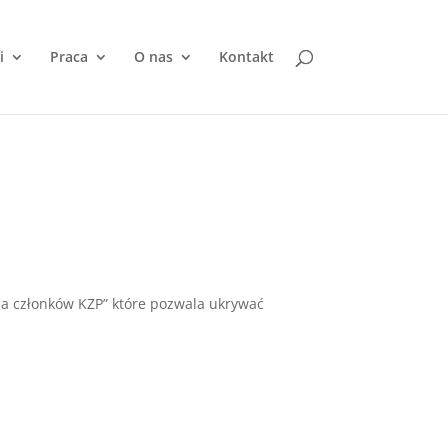
i
Praca
O nas
Kontakt
la członków KZP” które pozwala ukrywać
a