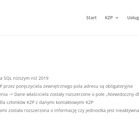
Start
KZP
Usług
na SQL niższym niż 2019
 przez poręczyciela zewnętrznego pola adresu są obligatoryjne
ia -> Dane właściciela zostały rozszerzone o pole „Niewidoczny d
la członków KZP z danymi kontaktowymi KZP
kami została rozszerzona o informację czy jednostka jest nieaktywn