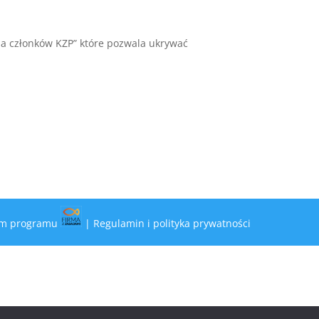
la członków KZP” które pozwala ukrywać
a
iem programu
|
Regulamin i polityka prywatności