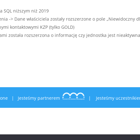
na SQL niższym niż 2019
ia -> Dane właściciela zostały rozszerzone o pole „Niewidoczny d
nymi kontaktowymi KZP (tylko GOLD)
kami została rozszerzona o informację czy jednostka jest nieaktywn
zeżone |
Jesteśmy partnerem
|
Jesteśmy uczestnik