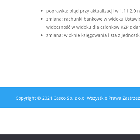
poprawka: błąd przy aktualizacji w 1.11.2.0 
zmiana: rachunki bankowe w widoku Ustawien
widoczność w widoku dla członków KZP z da
zmiana: w oknie księgowania lista z jednost
Copyright © 2024 Casco Sp. z o.o. Wszystkie Prawa Zastr