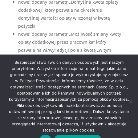
nowe: dodany parametr „Domyślna kwota opłaty
dodatkowej” który pozwala na określenie
domyślnej wartości opłaty wliczonej w kwotę
pożyczki
nowe: dodany parametr „Możliwość zmiany kwoty
opłaty dodatkowej przez pracownika” który
pozwala na wł/wył edycji pola z kwotą „w tym
opłaty” na wniosku o pożyczkę składanym przez
Bezpieczeństwo Twoich danych osobowych jest naszym
pracownika (GOLD)
priorytetem. Wszystkie informacje na temat tego jakie dane
gromadzimy oraz w jaki sposób je wykorzystujemy znajdziesz
w Polityce Prywatności. Informujemy również, że w celu
optymalizacji treści dostępnych na stronach Casco Sp. z o.o.,
dostosowania ich do Państwa indywidualnych potrzeb
korzystamy z informacji zapisanych za pomocą plików cookies.
Pliki cookies użytkownik może kontrolować za pomocą
Copyright © 2024 Casco Sp. z o.o. Wszystkie Prawa
ustawień swojej przeglądarki internetowej. Dalsze korzystanie
ze strony internetowej casco.pl, bez zmiany ustawień
Zastrzeżone |
Jesteśmy partnerem
|
przeglądarki internetowej oznacza, iż użytkownik akceptuje
stosowanie plików cookies.
Jesteśmy uczestnikiem programu
|
Regulamin i